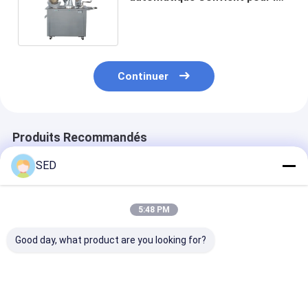
usines pharmaceutiques
Continuer
Produits Recommandés
SED
5:48 PM
Good day, what product are you looking for?
Machine de
La norme GMP 316
Machine de
polissage de
indique que les
remplissage d
capsules, polisseuse
machines de
capsules semi
de capsules à haute
polissage et de tri en
automatique à