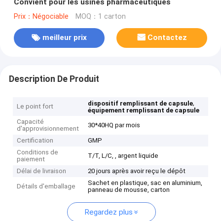
Convient pour les usines pharmaceutiques
Prix：Négociable
MOQ：1 carton
meilleur prix
Contactez
Description De Produit
,
dispositif remplissant de capsule
Le point fort
équipement remplissant de capsule
Capacité
30*40HQ par mois
d'approvisionnement
Certification
GMP
Conditions de
T/T, L/C, , argent liquide
paiement
Délai de livraison
20 jours après avoir reçu le dépôt
Sachet en plastique, sac en aluminium,
Détails d'emballage
panneau de mousse, carton
Regardez plus