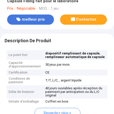
Capsule Filling fait pour le laboratoire
Prix：Négociable
MOQ：1 jeu
meilleur prix
Contactez
Description De Produit
,
dispositif remplissant de capsule
Le point fort
remplisseur automatique de capsule
Capacité
30 jeux par mois
d'approvisionnement
Certification
CE
Conditions de
T/T, L/C, , argent liquide
paiement
40 jours ouvrables après réception du
Délai de livraison
paiement par anticipation ou du L/C
original
Détails d'emballage
Coffret en bois
Regardez plus