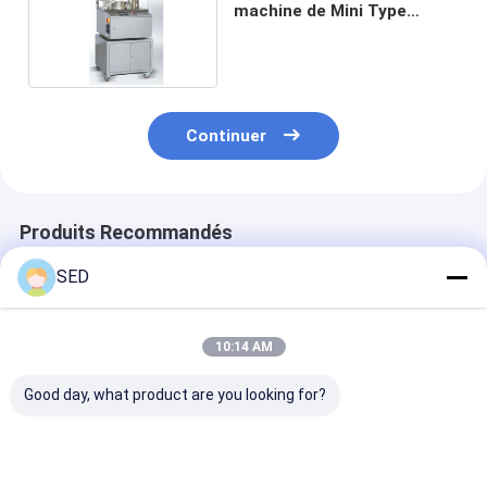
machine de Mini Type
Automatic Capsule Filling
fait pour le laboratoire
Continuer
Produits Recommandés
SED
10:14 AM
Good day, what product are you looking for?
Machine de
La norme GMP 316
Machine de
polissage de
indique que les
remplissage d
capsules, polisseuse
machines de
capsules semi