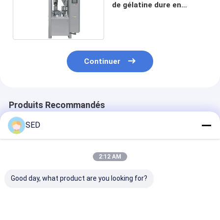
de gélatine dure en
capsules entièrement
automatique
Continuer
Produits Recommandés
SED
2:12 AM
Good day, what product are you looking for?
Machine de
La norme GMP 316
Machine de
polissage de
indique que les
remplissage d
capsules, polisseuse
machines de
capsules semi