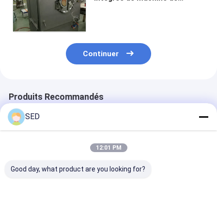
revêtement de Tablette haute
avec 5 pistolets de
pulvérisation
Continuer
Produits Recommandés
SED
12:01 PM
Good day, what product are you looking for?
Machine de
machine d'enrobage
Machine de
revêtement de film
de sucre
revêtement
de machine de
automatique d
revêtement de pilule
de Tablette de