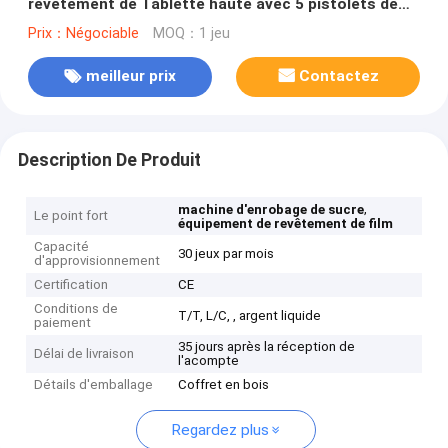
revêtement de Tablette haute avec 5 pistolets de
pulvérisation
Prix：Négociable
MOQ：1 jeu
meilleur prix
Contactez
Description De Produit
,
machine d'enrobage de sucre
Le point fort
équipement de revêtement de film
Capacité
30 jeux par mois
d'approvisionnement
Certification
CE
Conditions de
T/T, L/C, , argent liquide
paiement
35 jours après la réception de
Délai de livraison
l'acompte
Détails d'emballage
Coffret en bois
Regardez plus