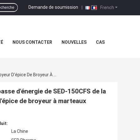
Demande de soumission
|
French
cherche
TÉ
NOUS CONTACTER
NOUVELLES
CAS
Type Maille De Fines Herbes De Consommation Basse D'énergie De SED-150CFS De La Finesse 80-320 De Machine Smash De Broyeur D'épice De Broyeur À Marteaux D'extra-Fin
basse d'énergie de SED-150CFS de la
'épice de broyeur à marteaux
uit:
La Chine