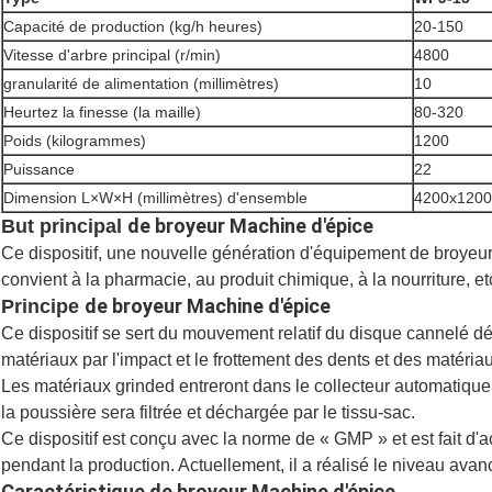
Capacité de production (kg/h heures)
20-150
Vitesse d'arbre principal (r/min)
4800
granularité de alimentation (millimètres)
10
Heurtez la finesse (la maille)
80-320
Poids (kilogrammes)
1200
Puissance
22
Dimension L×W×H (millimètres) d'ensemble
4200x1200
de broyeur Machine d'épice
But principal
Ce dispositif, une nouvelle génération d'équipement de broye
convient à la pharmacie, au produit chimique, à la nourriture, et
de broyeur Machine d'épice
Principe
Ce dispositif se sert du mouvement relatif du disque cannelé dép
matériaux par l'impact et le frottement des dents et des matériaux
Les matériaux grinded entreront dans le collecteur automatiqueme
la poussière sera filtrée et déchargée par le tissu-sac.
Ce dispositif est conçu avec la norme de « GMP » et est fait d'a
pendant la production. Actuellement, il a réalisé le niveau avanc
Caractéristique de broyeur Machine d'épice