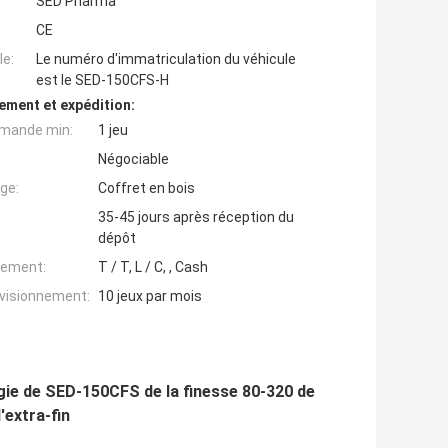
SED Pharma
CE
e:
Le numéro d'immatriculation du véhicule
est le SED-150CFS-H
ement et expédition:
mande min:
1 jeu
Négociable
ge:
Coffret en bois
35-45 jours après réception du
dépôt
iement:
T / T, L / C, , Cash
ovisionnement:
10 jeux par mois
gie de SED-150CFS de la finesse 80-320 de
extra-fin