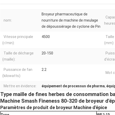
Broyeur pharmaceutique de
Capac
nom:
nourriture de machine de meulage
heures
de dépoussiérage de cyclone de Pin
Vitesse principale
4500
Taill
(r/min):
(mm):
Taille de décharge
20-150
Puis
(maille):
d'écra
Puissance de fan
2.2
Mot c
(kilowatts):
Mettre en évidence:
équipement de processus de pharma
,
équi
Type maille de fines herbes de consommation b
Machine Smash Fineness 80-320 de broyeur d'épi
Paramètres de produit de broyeur Machine d'épice
Type
WFJ-15