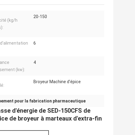
20-150
ité (kg/h
):
e d'alimentation
6
sance
4
sement (kw):
Broyeur Machine d'épice
lé:
pement pour la fabrication pharmaceutique
asse d'énergie de SED-150CFS de
ce de broyeur à marteaux d'extra-fin