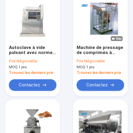
Autoclave à vide
Machine de pressage
pulsant avec norme
de comprimés à
technique GMP
percussion simple de
Prix:
Négociable
Prix:
Négociable
type 304 en acier
MOQ:
1 jeu
MOQ:
1 jeu
inoxydable
Trouvez les derniers prix
Trouvez les derniers prix
Contactez
Contactez
Maison
Des produits
Vidéos