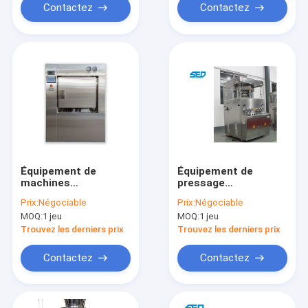
pièces par heure
Contactez
Contactez
Équipement de
Équipement de
machines
pressage
pharmaceutiques
automatique à
Prix:
Négociable
Prix:
Négociable
Stérilisateur à haute
double pression pour
MOQ:
1 jeu
MOQ:
1 jeu
température à
l'industrie
vapeur pure
pharmaceutique
Trouvez les derniers prix
Trouvez les derniers prix
Contactez
Contactez