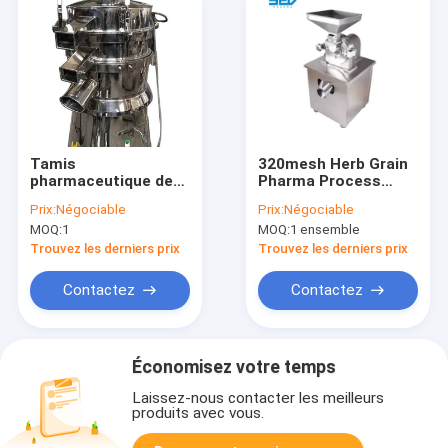
Tamis
320mesh Herb Grain
pharmaceutique de
Pharma Process
vibration de poudre
Equipment
Prix:
Négociable
Prix:
Négociable
d'équipement de
multifonctionnel
MOQ:
1
MOQ:
1 ensemble
machines de SUS de
rendement élevé
Trouvez les derniers prix
Trouvez les derniers prix
Contactez
Contactez
Économisez votre temps
Laissez-nous contacter les meilleurs
produits avec vous.