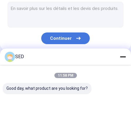
machine de presse de comprimé
machine de cartonnage automatique
Machine sèche de gel
Continuer
machine de marquage automatique
Machine de revêtement de film
SED
Nos Catégories
Machine d'emballage blister
11:58 PM
machine de remplissage liquide
Good day, what product are you looking for?
machine d'encapsulation de softgel
Dessiccateurs pharmaceutiques
équipement
Machine de
capsule compt
Machine de mélangeur de poudre
pharmaceutique de
remplissage de
machine
machines
capsule