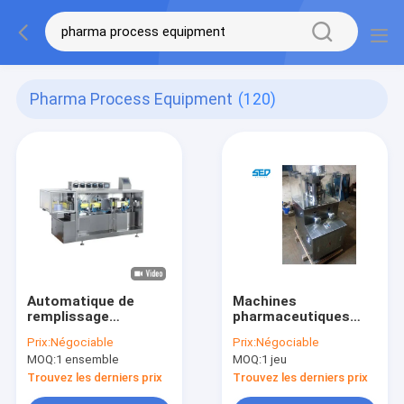
Pharma Process Equipment
(120)
Automatique de
Machines
remplissage
pharmaceutiques
d'ampoules liquides à
contrôlées par
Prix:
Négociable
Prix:
Négociable
commande PLC
bouton à 5 coups de
MOQ:
1 ensemble
MOQ:
1 jeu
poing Équipement
rotatif Tablette
Trouvez les derniers prix
Trouvez les derniers prix
presseuse 12000