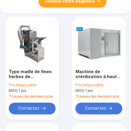
Donnez votre exigence
Type maille de fines
Machine de
herbes de
stérilisation à haute
consommation
température pour
Prix:
Négociable
Prix:
Négociable
basse d'énergie de
autoclaves à vapeur
MOQ:
1 jeu
MOQ:
1 jeu
SED-150CFS de la
pure
finesse 80-320 de
Trouvez les derniers prix
Trouvez les derniers prix
Machine Smash de
broyeur d'épice de
Contactez
Contactez
broyeur à marteaux
d'extra-fin