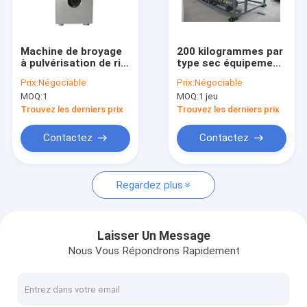
À propos de nous
Visite de l'usine
Machine de broyage
200 kilogrammes par
à pulvérisation de riz,
type sec équipement
Contrôle de qualité
de blé et de curcuma
de production à la
Prix:
Négociable
Prix:
Négociable
machine de gel de
MOQ:
1
MOQ:
1 jeu
vide de fruit en lots
Nous contacter
de lyophilisation
Trouvez les derniers prix
Trouvez les derniers prix
Nouvelles
Contactez
Contactez
Cas
Regardez plus
équipement pharmaceutique de machines
Laisser Un Message
Nous Vous Répondrons Rapidement
Machine de remplissage de capsule
capsule comptant la machine