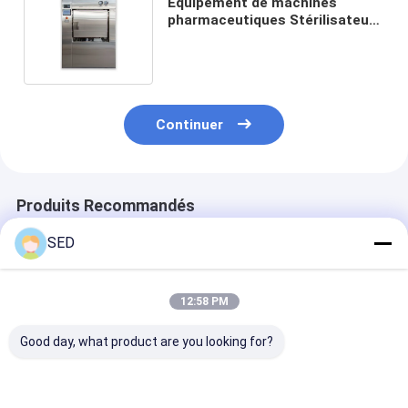
Équipement de machines
pharmaceutiques Stérilisateur
à haute température à vapeur
pure
Continuer
Produits Recommandés
SED
12:58 PM
Good day, what product are you looking for?
Compresseur d'air
Machine molle
320mesh Herb 
pharmaceutique de
d'inspection de
Pharma Proce