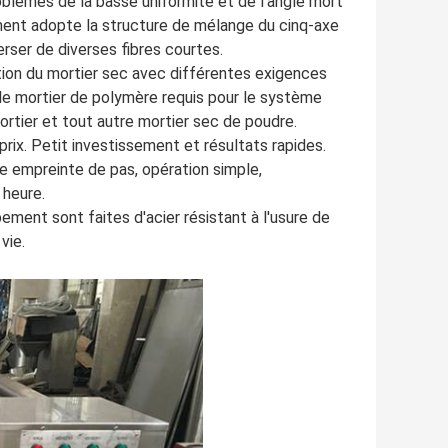
blèmes de la basse uniformité et de l'angle mort
ment adopte la structure de mélange du cinq-axe
rser de diverses fibres courtes.
ction du mortier sec avec différentes exigences
 le mortier de polymère requis pour le système
mortier et tout autre mortier sec de poudre.
rix. Petit investissement et résultats rapides.
 empreinte de pas, opération simple,
 heure.
ement sont faites d'acier résistant à l'usure de
vie.