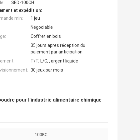
e:
SED-100CH
ement et expédition:
mande min:
1 jeu
Négociable
ge:
Coffret en bois
35 jours après réception du
paiement par anticipation
iement:
T/T, L/C, , argent liquide
ovisionnement:
30 jeux par mois
udre pour l'industrie alimentaire chimique
100KG