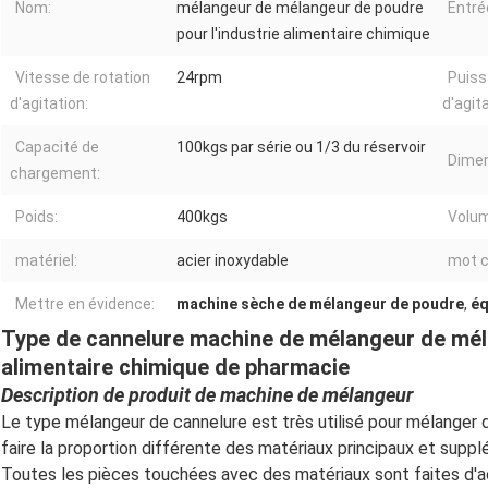
Nom:
mélangeur de mélangeur de poudre
Entré
pour l'industrie alimentaire chimique
Vitesse de rotation
24rpm
Puiss
d'agitation:
d'agita
Capacité de
100kgs par série ou 1/3 du réservoir
Dimen
chargement:
Poids:
400kgs
Volum
matériel:
acier inoxydable
mot c
Mettre en évidence:
machine sèche de mélangeur de poudre
,
éq
Type de cannelure machine de mélangeur de méla
alimentaire chimique de pharmacie
Description de produit de machine de mélangeur
Le type mélangeur de cannelure est très utilisé pour mélanger 
faire la proportion différente des matériaux principaux et sup
Toutes les pièces touchées avec des matériaux sont faites d'a