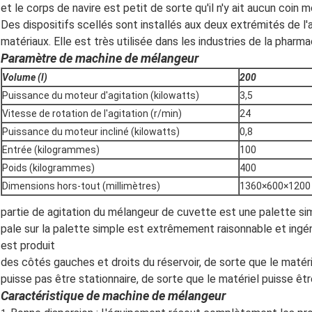
et le corps de navire est petit de sorte qu'il n'y ait aucun coin
Des dispositifs scellés sont installés aux deux extrémités de 
matériaux. Elle est très utilisée dans les industries de la pharmac
Paramètre de machine de mélangeur
Volume (l)
200
Puissance du moteur d'agitation (kilowatts)
3,5
Vitesse de rotation de l'agitation (r/min)
24
Puissance du moteur incliné (kilowatts)
0,8
Entrée (kilogrammes)
100
Poids (kilogrammes)
400
Dimensions hors-tout (millimètres)
1360×600×1200
partie de agitation du mélangeur de cuvette est une palette si
pale sur la palette simple est extrêmement raisonnable et ingé
est produit
des côtés gauches et droits du réservoir, de sorte que le matér
puisse pas être stationnaire, de sorte que le matériel puisse ê
Caractéristique de machine de mélangeur