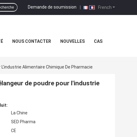
Demande de soumission
|
French
cherche
TÉ
NOUS CONTACTER
NOUVELLES
CAS
L'industrie Alimentaire Chimique De Pharmacie
angeur de poudre pour l'industrie
uit:
La Chine
SED Pharma
CE