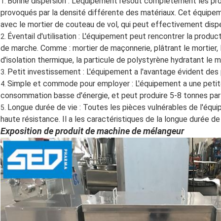
Bonne dispersion : L'équipement résout complètement les pro
1.
provoqués par la densité différente des matériaux. Cet équipe
avec le mortier de couteau de vol, qui peut effectivement dispe
Éventail d'utilisation : L'équipement peut rencontrer la produ
2.
de marche. Comme : mortier de maçonnerie, plâtrant le mortier,
d'isolation thermique, la particule de polystyrène hydratant le 
Petit investissement : L'équipement a l'avantage évident des p
3.
Simple et commode pour employer : L'équipement a une petite
4.
consommation basse d'énergie, et peut produire 5-8 tonnes par
Longue durée de vie : Toutes les pièces vulnérables de l'équip
5.
haute résistance. Il a les caractéristiques de la longue durée de 
Exposition de produit de machine de mélangeur