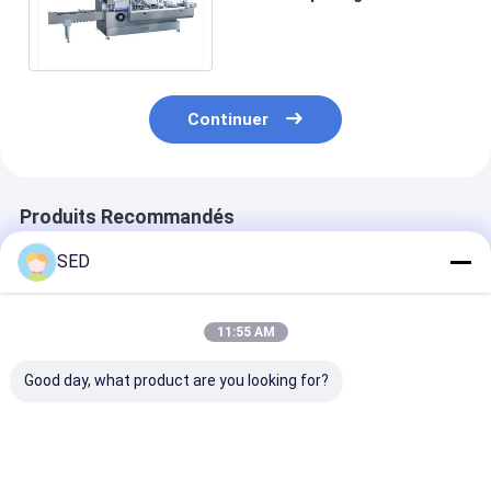
vitesse pour l'emballage
d'avoine de blé de gâteau
Continuer
Produits Recommandés
SED
11:55 AM
Good day, what product are you looking for?
Cartonneur de
Machine de
Machine de
cartonnage
conditionnement
cartonnage ver
complètement
sous carton à grande
automatique à
automatique
vitesse, cartonneuse
rendement