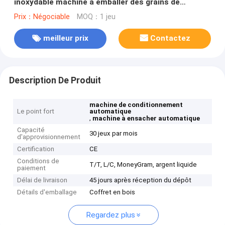
inoxydable machine à emballer des grains de
chocolat de type rotatif
Prix：Négociable
MOQ：1 jeu
meilleur prix
Contactez
Description De Produit
machine de conditionnement
Le point fort
automatique
,
machine à ensacher automatique
Capacité
30 jeux par mois
d'approvisionnement
Certification
CE
Conditions de
T/T, L/C, MoneyGram, argent liquide
paiement
Délai de livraison
45 jours après réception du dépôt
Détails d'emballage
Coffret en bois
Regardez plus