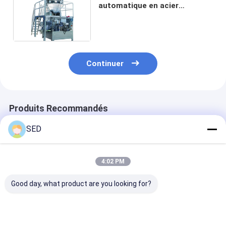
automatique en acier
inoxydable machine à
emballer des grains de
chocolat de type rotatif
Continuer
Produits Recommandés
SED
4:02 PM
Good day, what product are you looking for?
Type machine
Machine de
Diamètre
horizontale d'oreiller
cartonnage de savon
automatique 
d'acier inoxydable de
vertical avec
d'acier inoxyd