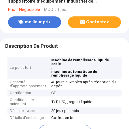
suppositoire d'équipement industriel de
suppositoire
Prix：Négociable
MOQ：1 jeu
meilleur prix
Contactez
Description De Produit
Machine de remplissage liquide
orale
Le point fort
,
machine automatique de
remplissage liquide
Capacité
40 jours ouvrables après réception du
d'approvisionnement
dépôt
Certification
CE
Conditions de
T/T, L/C, , argent liquide
paiement
Délai de livraison
30 jeux par mois
Détails d'emballage
Coffret en bois