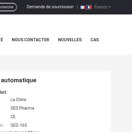
Demande de soumission
|
French
cherche
TÉ
NOUS CONTACTER
NOUVELLES
CAS
t automatique
uit:
La Chine
SED Pharma
CE
e:
SED-16S