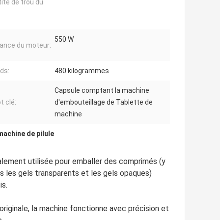
ité de trou du
550 W
ance du moteur:
ids:
480 kilogrammes
Capsule comptant la machine
t clé:
d'embouteillage de Tablette de
machine
machine de pilule
lement utilisée pour emballer des comprimés (y
 les gels transparents et les gels opaques)
is.
originale, la machine fonctionne avec précision et