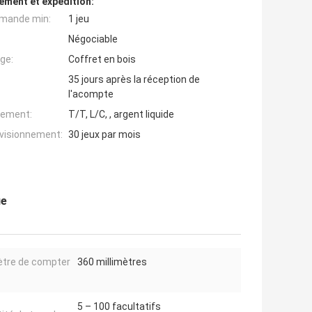
ement et expédition:
mande min:
1 jeu
Négociable
ge:
Coffret en bois
35 jours après la réception de
l'acompte
iement:
T/T, L/C, , argent liquide
ovisionnement:
30 jeux par mois
ue
tre de compter
360 millimètres
5 – 100 facultatifs