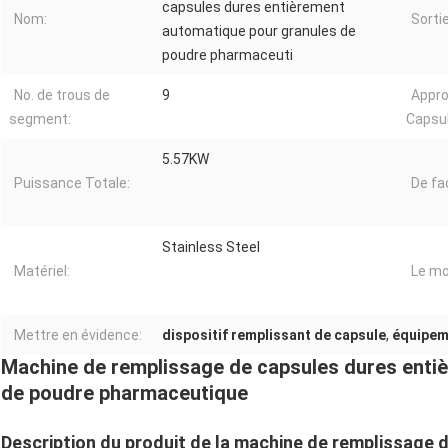
capsules dures entièrement
Nom:
Sorti
automatique pour granules de
poudre pharmaceuti
No. de trous de
9
Appro
segment:
Capsul
5.57KW
Puissance Totale:
De fa
Stainless Steel
Matériel:
Le mo
Mettre en évidence:
dispositif remplissant de capsule
,
équipem
Machine de remplissage de capsules dures enti
de poudre pharmaceutique
Description du produit de la machine de remplissage 