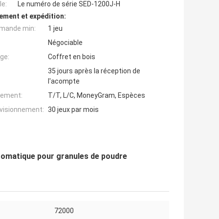
e:
Le numéro de série SED-1200J-H
ement et expédition:
mande min:
1 jeu
Négociable
ge:
Coffret en bois
35 jours après la réception de
l'acompte
iement:
T/T, L/C, MoneyGram, Espèces
ovisionnement:
30 jeux par mois
tomatique pour granules de poudre
72000