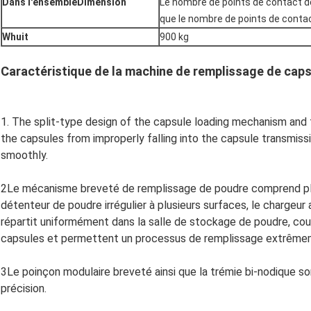
Dans l'ensemble
Dimension
Le nombre de points de contact d
que le nombre de points de contac
W
huit
900 kg
Caractéristique de la machine de remplissage de cap
1. The split-type design of the capsule loading mechanism and
the capsules from improperly falling into the capsule transmis
smoothly.
2Le mécanisme breveté de remplissage de poudre comprend pl
détenteur de poudre irrégulier à plusieurs surfaces, le chargeur a
répartit uniformément dans la salle de stockage de poudre, co
capsules et permettent un processus de remplissage extrêmem
3Le poinçon modulaire breveté ainsi que la trémie bi-nodique so
précision.