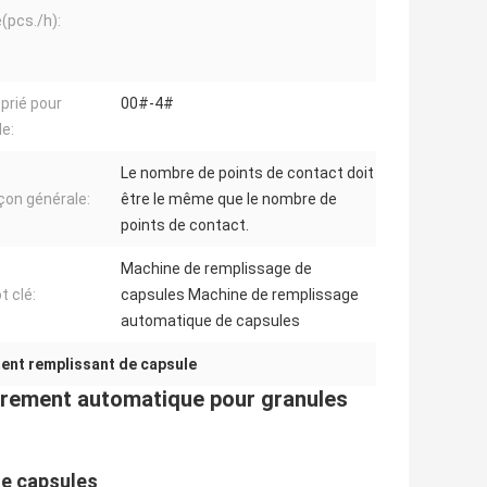
e(pcs./h):
prié pour
00#-4#
e:
Le nombre de points de contact doit
çon générale:
être le même que le nombre de
points de contact.
Machine de remplissage de
t clé:
capsules Machine de remplissage
automatique de capsules
ent remplissant de capsule
èrement automatique pour granules
de capsules