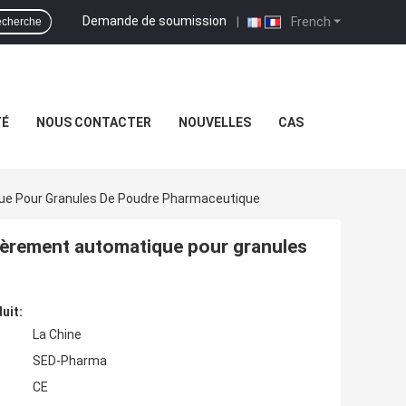
Demande de soumission
|
French
cherche
TÉ
NOUS CONTACTER
NOUVELLES
CAS
ue Pour Granules De Poudre Pharmaceutique
ièrement automatique pour granules
uit:
La Chine
SED-Pharma
CE