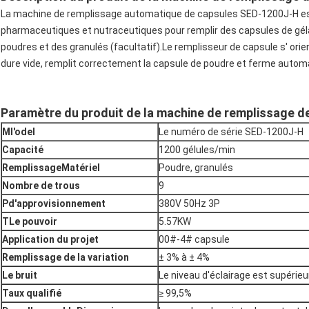
La machine de remplissage automatique de capsules SED-1200J-H est
pharmaceutiques et nutraceutiques pour remplir des capsules de gélat
poudres et des granulés (facultatif).Le remplisseur de capsule s' or
dure vide, remplit correctement la capsule de poudre et ferme auto
Paramètre du produit de la machine de remplissage d
M
l'odel
Le numéro de série SED-1200J-H
Capacité
1200 gélules/min
Remplissage
Matériel
Poudre, granulés
Nombre de trous
9
P
d'approvisionnement
380V 50Hz 3P
T
Le pouvoir
5.57KW
Application du projet
00#-4# capsule
Remplissage de la variation
± 3% à ± 4%
Le bruit
Le niveau d'éclairage est supérieur
Taux qualifié
≥ 99,5%