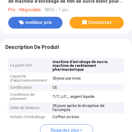
de machine d'enrobage de film de sucre blanc pour
les sorties élevées
Prix：Négociable
MOQ：1 jeu
meilleur prix
Contactez
Description De Produit
,
machine d'enrobage de sucre
Le point fort
machine de revêtement
pharmaceutique
Capacité
30 jeux par mois
d'approvisionnement
Certification
CE
Conditions de
T/T, L/C, , argent liquide
paiement
35 jours après la réception de
Délai de livraison
l'acompte
Détails d'emballage
Coffret en bois
Regardez plus