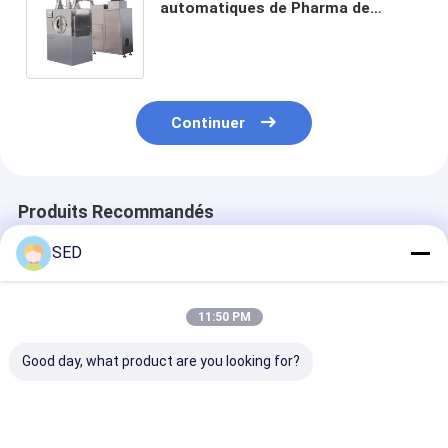
automatiques de Pharma de
machine d'enrobage de film de
sucre blanc pour les sorties
élevées
Continuer
Produits Recommandés
SED
11:50 PM
Good day, what product are you looking for?
Machine de
machine d'enrobage
Machine de
revêtement de film
de sucre
revêtement
de machine de
automatique d