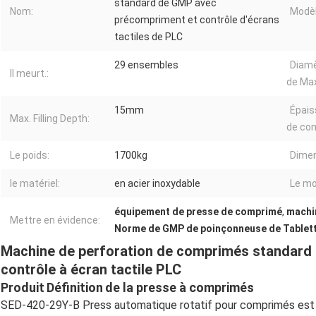
standard de GMP avec
Nom:
Modèl
précompriment et contrôle d'écrans
tactiles de PLC
29 ensembles
Diamè
Il meurt.:
de Max
15mm
Épais
Max. Filling Depth:
de co
Le poids:
1700kg
Dimen
le matériel:
en acier inoxydable
Le mo
équipement de presse de comprimé
,
machin
Mettre en évidence:
Norme de GMP de poinçonneuse de Tablet
Machine de perforation de comprimés standard
contrôle à écran tactile PLC
Produit
Définition
de la presse à comprimés
SED-420-29Y-B Press automatique rotatif pour comprimés est 