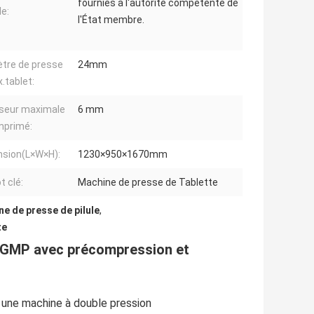
fournies à l'autorité compétente de
e:
l'État membre.
tre de presse
24mm
.tablet:
seur maximale
6 mm
mprimé:
sion(L×W×H):
1230×950×1670mm
t clé:
Machine de presse de Tablette
e de presse de pilule
,
te
 GMP avec précompression et
une machine à double pression