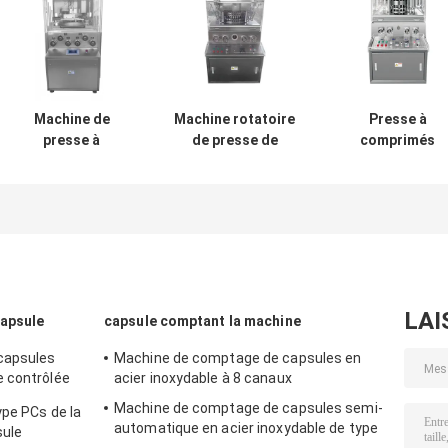
Machine de
Machine rotatoire
Presse à
presse à
de presse de
comprimés
comprimés
Tablette de sel
rotative à 15
rotatifs de
avec le système
postes de frapp
grande capacité
de pressurage
avec une capaci
avec 300 000
hydraulique
de 27 000
pièces par heure
comprimés par
de sortie
heure et un
Construction
diamètre de
conforme aux
comprimé
LAI
capsule
capsule comptant la machine
normes GMP et en
maximal de 50 
acier inoxydable
capsules
Machine de comptage de capsules en
e contrôlée
acier inoxydable à 8 canaux
Machine de comptage de capsules semi-
ype PCs de la
automatique en acier inoxydable de type
sule