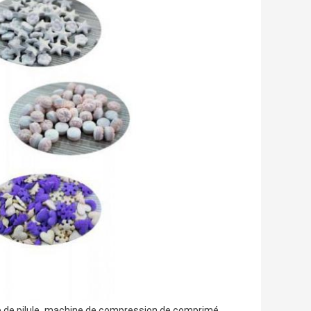
,
de pilule
machine de compression de comprimé