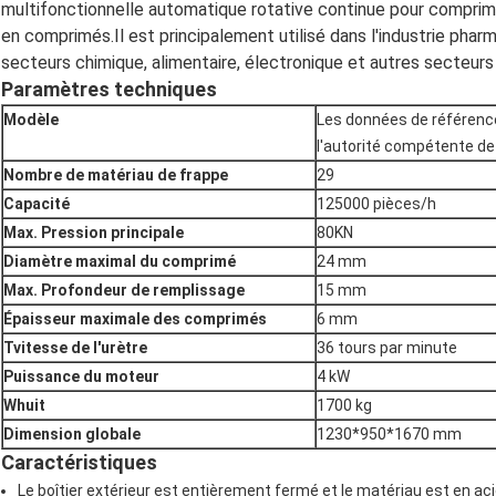
multifonctionnelle automatique rotative continue pour comprimé
en comprimés.Il est principalement utilisé dans l'industrie phar
secteurs chimique, alimentaire, électronique et autres secteurs 
Paramètres techniques
Modèle
Les données de référence
l'autorité compétente de
Nombre de matériau de frappe
29
Capacité
125000 pièces/h
Max. Pression principale
80KN
Diamètre maximal du comprimé
24 mm
Max. Profondeur de remplissage
15 mm
Épaisseur maximale des comprimés
6 mm
T
vitesse de l'urètre
36 tours par minute
Puissance du moteur
4 kW
W
huit
1700 kg
Dimension globale
1230*950*1670 mm
Caractéristiques
Le boîtier extérieur est entièrement fermé et le matériau est en aci