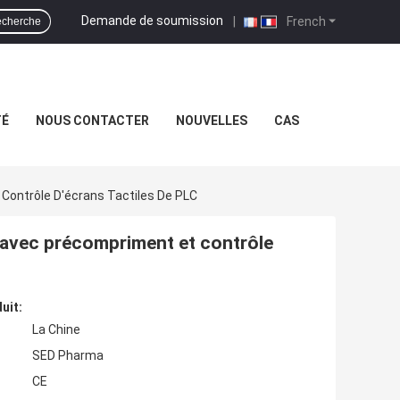
Demande de soumission
|
French
cherche
TÉ
NOUS CONTACTER
NOUVELLES
CAS
ontrôle D'écrans Tactiles De PLC
 avec précompriment et contrôle
uit:
La Chine
SED Pharma
CE