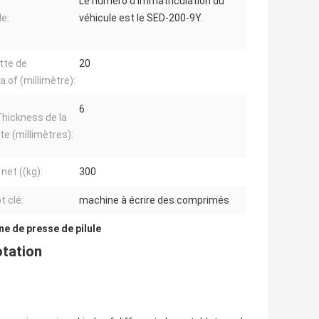
Le numéro d'immatriculation du
e:
véhicule est le SED-200-9Y.
tte de
20
a.of (millimètre):
6
hickness de la
te (millimètres):
net ((kg):
300
t clé:
machine à écrire des comprimés
e de presse de pilule
otation