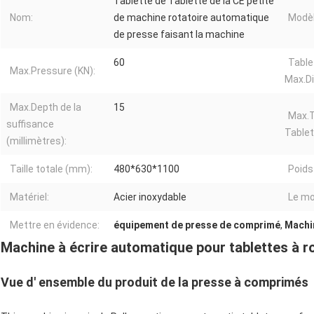
Tablette de Tablette de la CE petite
Nom:
de machine rotatoire automatique
Modèl
de presse faisant la machine
60
Table
Max.Pressure (KN):
Max.Di
Max.Depth de la
15
Max.T
suffisance
Tablet
(millimètres):
Taille totale (mm):
480*630*1100
Poids 
Matériel:
Acier inoxydable
Le mo
Mettre en évidence:
équipement de presse de comprimé
,
Machin
Machine à écrire automatique pour tablettes à r
Vue d' ensemble du produit de la presse à comprimés