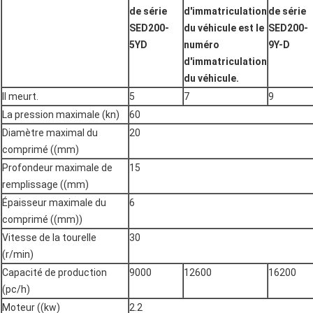
de série
d'immatriculation
de série
SED200-
du véhicule est le
SED200-
5YD
numéro
9Y-D
d'immatriculation
du véhicule.
Il meurt.
5
7
9
La pression maximale (kn)
60
Diamètre maximal du
20
comprimé ((mm)
Profondeur maximale de
15
remplissage ((mm)
Épaisseur maximale du
6
comprimé ((mm))
Vitesse de la tourelle
30
(r/min)
Capacité de production
9000
12600
16200
(pc/h)
Moteur ((kw)
2.2