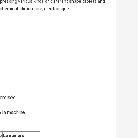
 pressing various kinds of different shape tablets and
 chemical, alimentaire, électronique.
croisée.
 la machine.
o
Le numéro