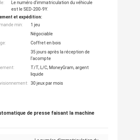
e:
Le numéro d'immatriculation du véhicule
est le SED-200-9Y.
ement et expédition:
mande min:
1 jeu
Négociable
ge:
Coffret en bois
35 jours après la réception de
l'acompte
iement:
T/T, L/C, MoneyGram, argent
liquide
ovisionnement:
30 jeux par mois
automatique de presse faisant la machine