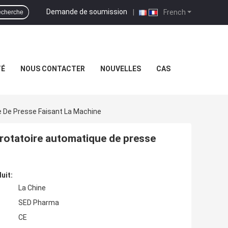
Demande de soumission
|
French
cherche
TÉ
NOUS CONTACTER
NOUVELLES
CAS
e De Presse Faisant La Machine
e rotatoire automatique de presse
uit:
La Chine
SED Pharma
CE