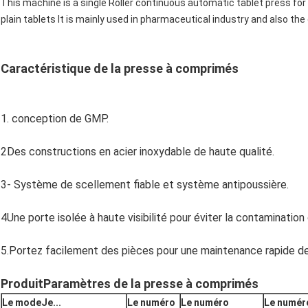
This machine is a single Roller continuous automatic tablet press for
plain tablets It is mainly used in pharmaceutical industry and also the
Caractéristique de la presse à comprimés
1. conception de GMP.
2Des constructions en acier inoxydable de haute qualité.
3- Système de scellement fiable et système antipoussière.
4Une porte isolée à haute visibilité pour éviter la contamination 
5.Portez facilement des pièces pour une maintenance rapide de
Produit
Paramètres de la presse à comprimés
Le mode
Je...
Le numéro
Le numéro
Le numér